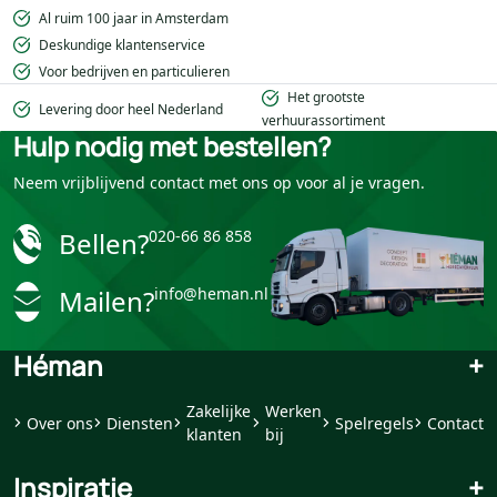
Al ruim 100 jaar in Amsterdam
Deskundige klantenservice
Voor bedrijven en particulieren
Het grootste
Levering door heel Nederland
verhuurassortiment
Hulp nodig met bestellen?
Neem vrijblijvend contact met ons op voor al je vragen.
Bellen?
020-66 86 858
Mailen?
info@heman.nl
Héman
+
Zakelijke
Werken
Over ons
Diensten
Spelregels
Contact
klanten
bij
Inspiratie
+