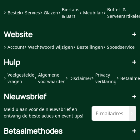
Biertaps
Buffet- &
Bestek
Servies
Glazen
Meubilair
& Bars
Serveerartikele
Website
+
Account
Wachtwoord wijzigen
Bestellingen
Spoedservice
Hulp
+
Veelgestelde
Algemene
Privacy
Disclaimer
Betaalme
vragen
voorwaarden
verklaring
Nieuwsbrief
+
Meld u aan voor de nieuwsbrief en
ontvang de beste acties en event tips!
Betaalmethodes
+