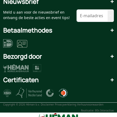
Nieuwsbrief
+
Meld u aan voor de nieuwsbrief en
ontvang de beste acties en event tips!
Betaalmethodes
+
Bezorgd door
+
Certificaten
+
Copyright © 2026 Héman b.v.
Disclaimer
Privacyverklaring
Verhuurvoorwaarden
Realisatie: 80s Interactive