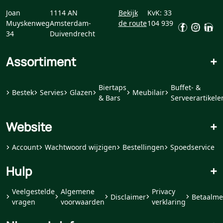
Joan
1114 AN
Bekijk
KvK: 33
Muyskenweg
Amsterdam-
de route
104 939
34
Duivendrecht
Assortiment
+
Biertaps
Buffet- &
Bestek
Servies
Glazen
Meubilair
& Bars
Serveerartikele
Website
+
Account
Wachtwoord wijzigen
Bestellingen
Spoedservice
Hulp
+
Veelgestelde
Algemene
Privacy
Disclaimer
Betaalme
vragen
voorwaarden
verklaring