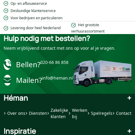
Op- en afbouwservice
Deskundige klantenservice
Voor bedrijven en particulieren
Het grootste
Levering door heel Nederland
verhuurassortiment
Hulp nodig met bestellen?
Neem vrijblijvend contact met ons op voor al je vragen.
Bellen?
020-66 86 858
Mailen?
info@heman.nl
Héman
+
Zakelijke
Werken
Over ons
Diensten
Spelregels
Contact
klanten
bij
Inspiratie
+