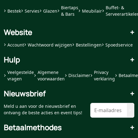
Biertaps
Buffet- &
Bestek
Servies
Glazen
Meubilair
& Bars
Serveerartikele
Website
+
Account
Wachtwoord wijzigen
Bestellingen
Spoedservice
Hulp
+
Veelgestelde
Algemene
Privacy
Disclaimer
Betaalme
vragen
voorwaarden
verklaring
Nieuwsbrief
+
Meld u aan voor de nieuwsbrief en
ontvang de beste acties en event tips!
Betaalmethodes
+