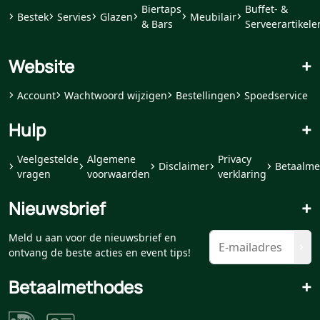
Biertaps
Buffet- &
Bestek
Servies
Glazen
Meubilair
& Bars
Serveerartikele
Website
+
Account
Wachtwoord wijzigen
Bestellingen
Spoedservice
Hulp
+
Veelgestelde
Algemene
Privacy
Disclaimer
Betaalme
vragen
voorwaarden
verklaring
Nieuwsbrief
+
Meld u aan voor de nieuwsbrief en
ontvang de beste acties en event tips!
Betaalmethodes
+