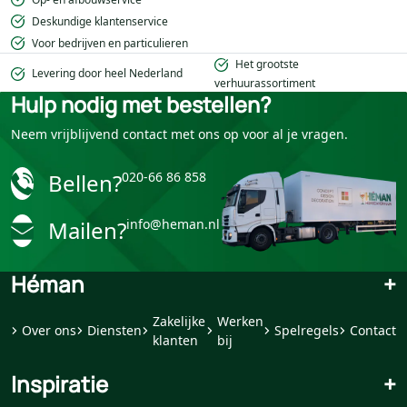
Deskundige klantenservice
Voor bedrijven en particulieren
Het grootste
Levering door heel Nederland
verhuurassortiment
Hulp nodig met bestellen?
Neem vrijblijvend contact met ons op voor al je vragen.
Bellen?
020-66 86 858
Mailen?
info@heman.nl
Héman
+
Zakelijke
Werken
Over ons
Diensten
Spelregels
Contact
klanten
bij
Inspiratie
+