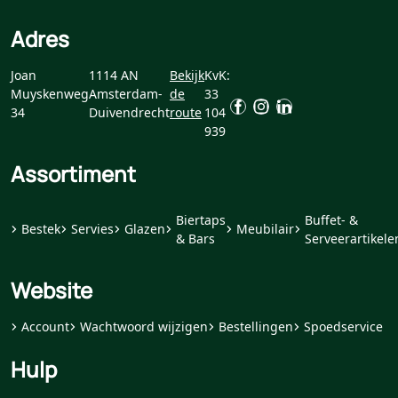
Adres
Joan
1114 AN
Bekijk
KvK:
Muyskenweg
Amsterdam-
de
33
34
Duivendrecht
route
104
939
Assortiment
Biertaps
Buffet- &
Bestek
Servies
Glazen
Meubilair
& Bars
Serveerartikele
Website
Account
Wachtwoord wijzigen
Bestellingen
Spoedservice
Hulp