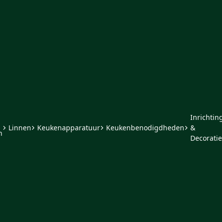
Inrichtin
Linnen
Keukenapparatuur
Keukenbenodigdheden
&
n
Decoratie