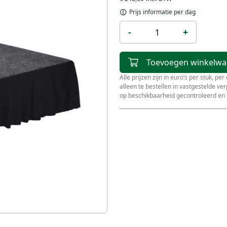
Prijs informatie per dag
-
+
Toevoegen winkelw
Alle prijzen zijn in euro’s per stuk, pe
alleen te bestellen in vastgestelde v
op beschikbaarheid gecontroleerd en 