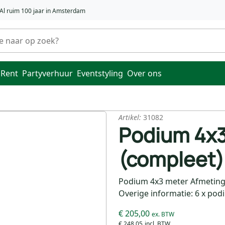
Al ruim 100 jaar in Amsterdam
 Rent
Partyverhuur
Eventstyling
Over ons
Artikel:
31082
Podium 4x3
(compleet)
Podium 4x3 meter Afmetinge
Overige informatie: 6 x po
€ 205,00
€ 248,05