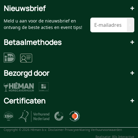
Nieuwsbrief
+
Meld u aan voor de nieuwsbrief en
ontvang de beste acties en event tips!
Betaalmethodes
+
Bezorgd door
+
Certificaten
+
Copyright © 2026 Héman b.v.
Disclaimer
Privacyverklaring
Verhuurvoorwaarden
Realisatie: 80s Interactive