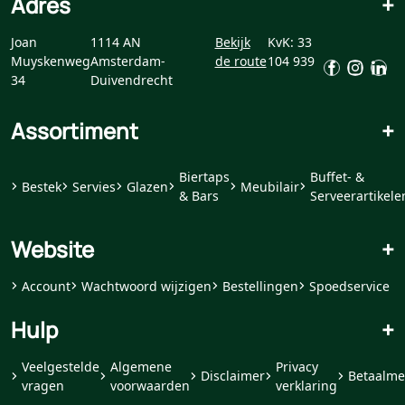
Adres
+
Joan
1114 AN
Bekijk
KvK: 33
Muyskenweg
Amsterdam-
de route
104 939
34
Duivendrecht
Assortiment
+
Biertaps
Buffet- &
Bestek
Servies
Glazen
Meubilair
& Bars
Serveerartikele
Website
+
Account
Wachtwoord wijzigen
Bestellingen
Spoedservice
Hulp
+
Veelgestelde
Algemene
Privacy
Disclaimer
Betaalme
vragen
voorwaarden
verklaring