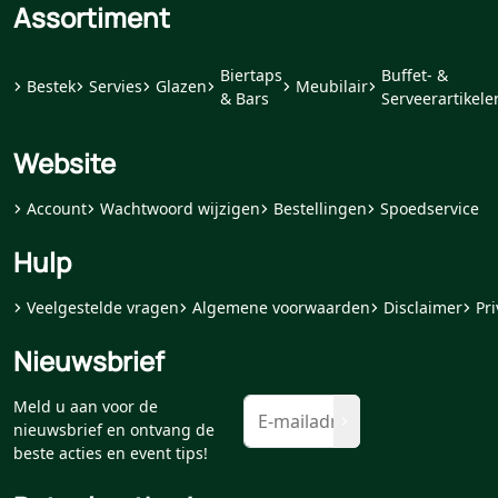
Assortiment
Biertaps
Buffet- &
Bestek
Servies
Glazen
Meubilair
& Bars
Serveerartikele
Website
Account
Wachtwoord wijzigen
Bestellingen
Spoedservice
Hulp
Veelgestelde vragen
Algemene voorwaarden
Disclaimer
Pri
Nieuwsbrief
Meld u aan voor de
nieuwsbrief en ontvang de
beste acties en event tips!