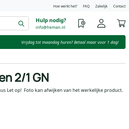
Hoe werkt het?
FAQ
Zakelijk
Contact
Hulp nodig?
W
info@heman.nl
Vrijdag tot maandag huren? Betaal maar voor 1 dag!
en 2/1 GN
aus Let op! Foto kan afwijken van het werkelijke product.