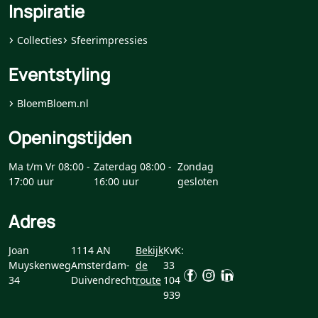
Inspiratie
Collecties
Sfeerimpressies
Eventstyling
BloemBloem.nl
Openingstijden
Ma t/m Vr 08:00 -
Zaterdag 08:00 -
Zondag
17:00 uur
16:00 uur
gesloten
Adres
Joan
1114 AN
Bekijk
KvK:
Muyskenweg
Amsterdam-
de
33
34
Duivendrecht
route
104
939