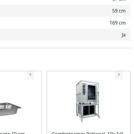
59 cm
169 cm
Ja
+
+
oogte 10 cm.
Combisteamer Rational, 10x 1/1