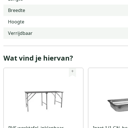
Breedte
Hoogte
Verrijdbaar
Wat vind je hiervan?
+
RVS werktafel, inklapbaar
Inzet 1/1 GN, h