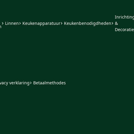
Inrichtin
Linnen
Keukenapparatuur
Keukenbenodigdheden
&
n
Decoratie
vacy verklaring
Betaalmethodes