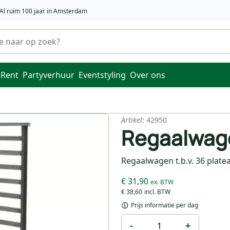
Al ruim 100 jaar in Amsterdam
 Rent
Partyverhuur
Eventstyling
Over ons
Artikel:
42950
Regaalwag
Regaalwagen t.b.v. 36 plate
€ 31,90
€ 38,60
Prijs informatie per dag
-
+