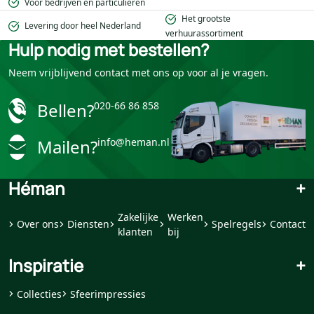
Voor bedrijven en particulieren
Het grootste
Levering door heel Nederland
verhuurassortiment
Hulp nodig met bestellen?
Neem vrijblijvend contact met ons op voor al je vragen.
Bellen?
020-66 86 858
Mailen?
info@heman.nl
Héman
+
Zakelijke
Werken
Over ons
Diensten
Spelregels
Contact
klanten
bij
Inspiratie
+
Collecties
Sfeerimpressies