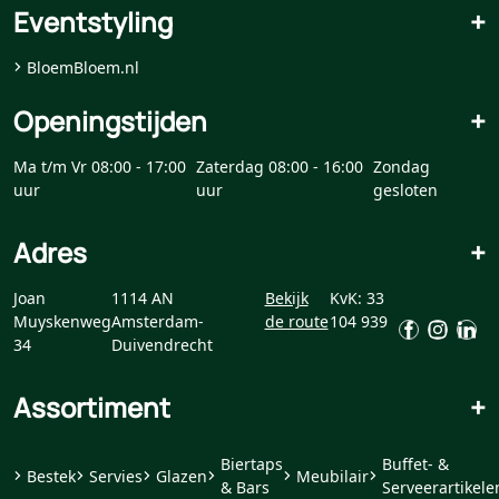
Eventstyling
+
BloemBloem.nl
Openingstijden
+
Ma t/m Vr 08:00 - 17:00
Zaterdag 08:00 - 16:00
Zondag
uur
uur
gesloten
Adres
+
Joan
1114 AN
Bekijk
KvK: 33
Muyskenweg
Amsterdam-
de route
104 939
34
Duivendrecht
Assortiment
+
Biertaps
Buffet- &
Bestek
Servies
Glazen
Meubilair
& Bars
Serveerartikele