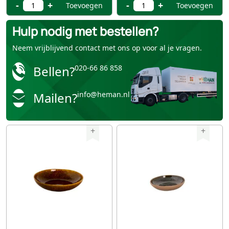
-
+
-
+
Toevoegen
Toevoegen
Hulp nodig met bestellen?
Neem vrijblijvend contact met ons op voor al je vragen.
Bellen?
020-66 86 858
Mailen?
info@heman.nl
+
+