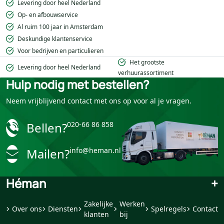
Levering door heel Nederland
Op- en afbouwservice
Al ruim 100 jaar in Amsterdam
Deskundige klantenservice
Voor bedrijven en particulieren
Het grootste
Levering door heel Nederland
verhuurassortiment
Hulp nodig met bestellen?
Neem vrijblijvend contact met ons op voor al je vragen.
Bellen?
020-66 86 858
Mailen?
info@heman.nl
Héman
+
Zakelijke
Werken
Over ons
Diensten
Spelregels
Contact
klanten
bij