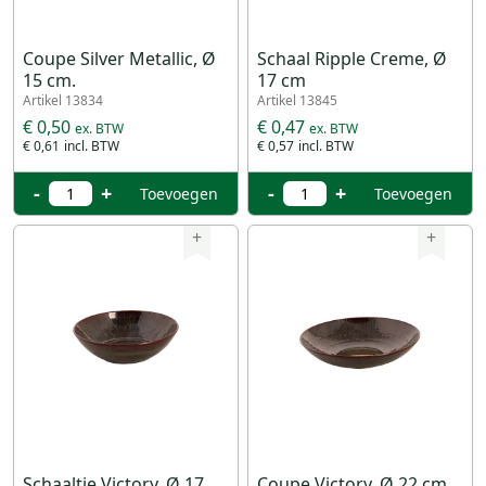
Coupe Silver Metallic, Ø
Schaal Ripple Creme, Ø
15 cm.
17 cm
Artikel 13834
Artikel 13845
€ 0,50
€ 0,47
€ 0,61
€ 0,57
-
+
-
+
Toevoegen
Toevoegen
+
+
Schaaltje Victory, Ø 17
Coupe Victory, Ø 22 cm