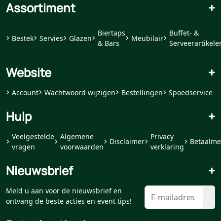
Assortiment
+
Biertaps
Buffet- &
Bestek
Servies
Glazen
Meubilair
& Bars
Serveerartikele
Website
+
Account
Wachtwoord wijzigen
Bestellingen
Spoedservice
Hulp
+
Veelgestelde
Algemene
Privacy
Disclaimer
Betaalme
vragen
voorwaarden
verklaring
Nieuwsbrief
+
Meld u aan voor de nieuwsbrief en
ontvang de beste acties en event tips!