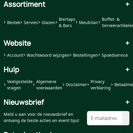
Assortiment
+
Biertaps
Buffet- &
Bestek
Servies
Glazen
Meubilair
& Bars
Serveerartikele
Website
+
Account
Wachtwoord wijzigen
Bestellingen
Spoedservice
Hulp
+
Veelgestelde
Algemene
Privacy
Disclaimer
Betaalme
vragen
voorwaarden
verklaring
Nieuwsbrief
+
Meld u aan voor de nieuwsbrief en
ontvang de beste acties en event tips!