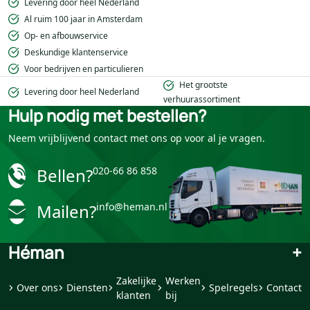
Levering door heel Nederland
Al ruim 100 jaar in Amsterdam
Op- en afbouwservice
Deskundige klantenservice
Voor bedrijven en particulieren
Het grootste
Levering door heel Nederland
verhuurassortiment
Hulp nodig met bestellen?
Neem vrijblijvend contact met ons op voor al je vragen.
Bellen?
020-66 86 858
Mailen?
info@heman.nl
Héman
+
Zakelijke
Werken
Over ons
Diensten
Spelregels
Contact
klanten
bij