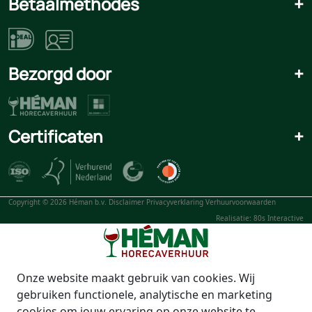
Betaalmethodes
+
Bezorgd door
+
Certificaten
+
Copyright © 2026 Héman b.v.
Disclaimer
Privacyverklaring
Verhuurvoorwaarden
Realisatie: 80s Interactive
Onze website maakt gebruik van cookies. Wij
gebruiken functionele, analytische en marketing
cookies om jouw ervaring op onze website te