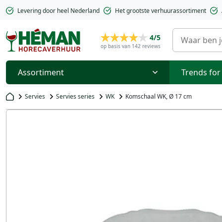
Levering door heel Nederland
Het grootste verhuurassortiment
4/5
op basis van 142 reviews
Assortiment
Trends for
Servies
Servies series
WK
Komschaal WK, Ø 17 cm