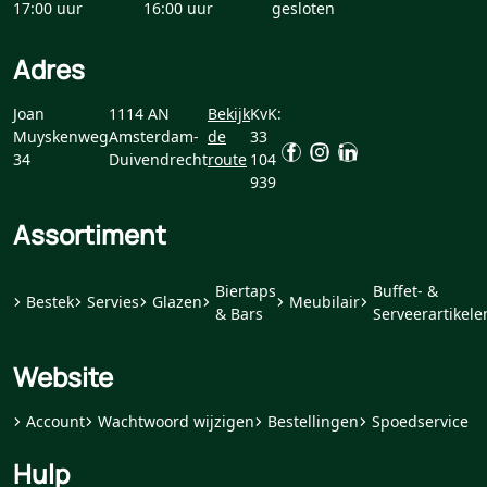
17:00 uur
16:00 uur
gesloten
Adres
Joan
1114 AN
Bekijk
KvK:
Muyskenweg
Amsterdam-
de
33
34
Duivendrecht
route
104
939
Assortiment
Biertaps
Buffet- &
Bestek
Servies
Glazen
Meubilair
& Bars
Serveerartikele
Website
Account
Wachtwoord wijzigen
Bestellingen
Spoedservice
Hulp