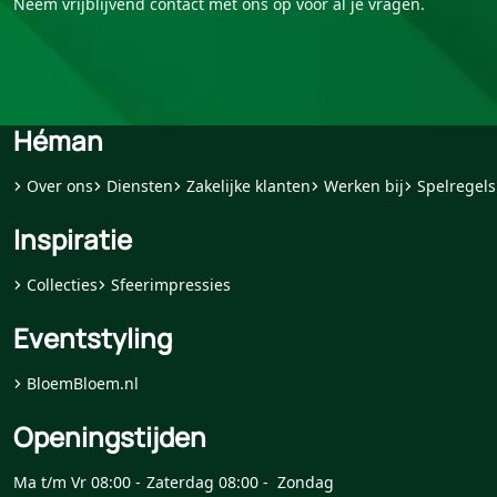
Neem vrijblijvend contact met ons op voor al je vragen.
Héman
Over ons
Diensten
Zakelijke klanten
Werken bij
Spelregels
Inspiratie
Collecties
Sfeerimpressies
Eventstyling
BloemBloem.nl
Openingstijden
Ma t/m Vr 08:00 -
Zaterdag 08:00 -
Zondag