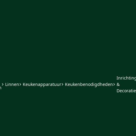
Inrichtin
Linnen
Keukenapparatuur
Keukenbenodigdheden
&
n
Decoratie