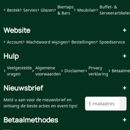
Biertaps
Buffet- &
Bestek
Servies
Glazen
Meubilair
& Bars
Serveerartikele
Website
+
Account
Wachtwoord wijzigen
Bestellingen
Spoedservice
Hulp
+
Veelgestelde
Algemene
Privacy
Disclaimer
Betaalme
vragen
voorwaarden
verklaring
Nieuwsbrief
+
Meld u aan voor de nieuwsbrief en
ontvang de beste acties en event tips!
Betaalmethodes
+