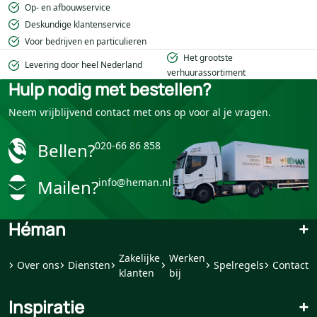
Op- en afbouwservice
Deskundige klantenservice
Voor bedrijven en particulieren
Het grootste
Levering door heel Nederland
verhuurassortiment
Hulp nodig met bestellen?
Neem vrijblijvend contact met ons op voor al je vragen.
Bellen?
020-66 86 858
Mailen?
info@heman.nl
Héman
+
Zakelijke
Werken
Over ons
Diensten
Spelregels
Contact
klanten
bij
Inspiratie
+