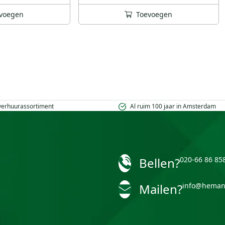
voegen
Toevoegen
 verhuurassortiment
Al ruim 100 jaar in Amsterdam
Bellen?
020-66 86 85
Mailen?
info@heman