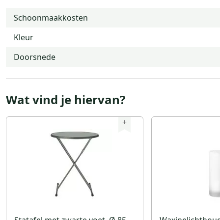
Schoonmaakkosten
Kleur
Doorsnede
Wat vind je hiervan?
+
Statafel met zwarte voet, Ø 85
Waxinelichthoud