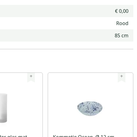
€ 0,00
Rood
85 cm
+
+
er glas mat,
Kommetje Ocean, Ø 12 cm