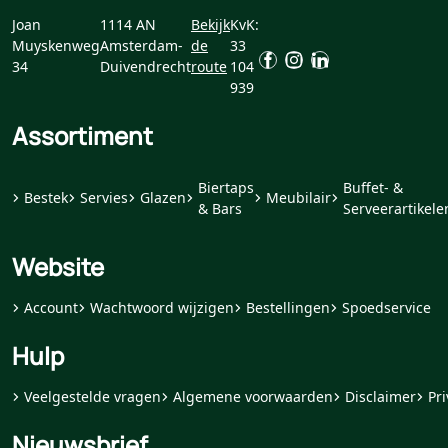
Joan
1114 AN
Bekijk
KvK:
Muyskenweg
Amsterdam-
de
33
34
Duivendrecht
route
104
939
Assortiment
Biertaps
Buffet- &
Bestek
Servies
Glazen
Meubilair
& Bars
Serveerartikele
Website
Account
Wachtwoord wijzigen
Bestellingen
Spoedservice
Hulp
Veelgestelde vragen
Algemene voorwaarden
Disclaimer
Pri
Nieuwsbrief