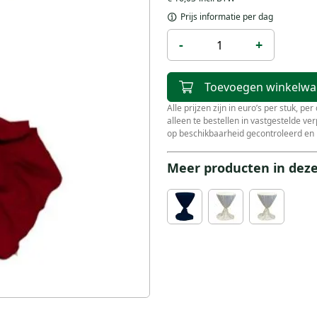
Prijs informatie per dag
-
+
Toevoegen winkelw
Alle prijzen zijn in euro’s per stuk, pe
alleen te bestellen in vastgestelde v
op beschikbaarheid gecontroleerd en 
Meer producten in deze 