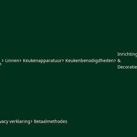
Inrichtin
Linnen
Keukenapparatuur
Keukenbenodigdheden
&
n
Decoratie
vacy verklaring
Betaalmethodes