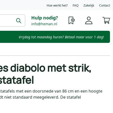
Hoe werkt het?
FAQ
Zakelijk
Contact
Hulp nodig?
W
info@heman.nl
Vrijdag tot maandag huren? Betaal maar voor 1 dag!
s diabolo met strik,
statafel
 statafels met een doorsnede van 86 cm en een hoogte
dt niet standaard meegeleverd. De statafel