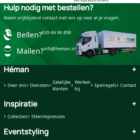
verhuurassortiment
Hulp nodig met bestellen?
Neem vrijblijvend contact met ons op voor al je vragen.
Bellen?
020-66 86 858
Mailen?
info@heman.nl
Héman
+
Zakelijke
Werken
Over ons
Diensten
Spelregels
Contact
klanten
bij
Inspiratie
+
Collecties
Sfeerimpressies
Eventstyling
+