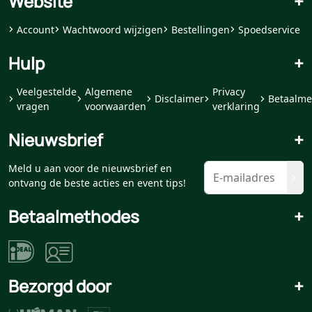
Website
+
Account
Wachtwoord wijzigen
Bestellingen
Spoedservice
Hulp
+
Veelgestelde
Algemene
Privacy
Disclaimer
Betaalme
vragen
voorwaarden
verklaring
Nieuwsbrief
+
Meld u aan voor de nieuwsbrief en
ontvang de beste acties en event tips!
Betaalmethodes
+
Bezorgd door
+