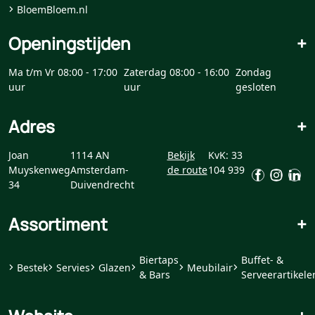
BloemBloem.nl
Openingstijden
+
Ma t/m Vr 08:00 - 17:00
Zaterdag 08:00 - 16:00
Zondag
uur
uur
gesloten
Adres
+
Joan
1114 AN
Bekijk
KvK: 33
Muyskenweg
Amsterdam-
de route
104 939
34
Duivendrecht
Assortiment
+
Biertaps
Buffet- &
Bestek
Servies
Glazen
Meubilair
& Bars
Serveerartikele