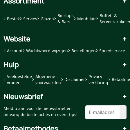
Assortiment
+
Biertaps
Buffet- &
Bestek
Servies
Glazen
Meubilair
& Bars
Serveerartikele
Website
+
Account
Wachtwoord wijzigen
Bestellingen
Spoedservice
Hulp
+
Veelgestelde
Algemene
Privacy
Disclaimer
Betaalme
vragen
voorwaarden
verklaring
Nieuwsbrief
+
Meld u aan voor de nieuwsbrief en
ontvang de beste acties en event tips!
Betaalmethodes
+