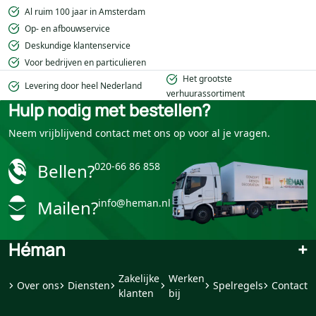
Al ruim 100 jaar in Amsterdam
Op- en afbouwservice
Deskundige klantenservice
Voor bedrijven en particulieren
Het grootste
Levering door heel Nederland
verhuurassortiment
Hulp nodig met bestellen?
Neem vrijblijvend contact met ons op voor al je vragen.
Bellen?
020-66 86 858
Mailen?
info@heman.nl
Héman
+
Zakelijke
Werken
Over ons
Diensten
Spelregels
Contact
klanten
bij