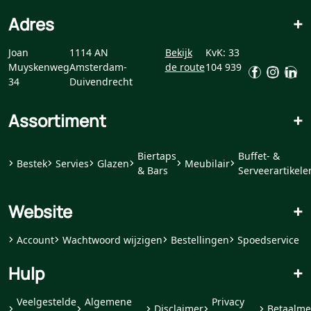
Adres
+
Joan
1114 AN
Bekijk
KvK: 33
Muyskenweg
Amsterdam-
de route
104 939
34
Duivendrecht
Assortiment
+
Biertaps
Buffet- &
Bestek
Servies
Glazen
Meubilair
& Bars
Serveerartikele
Website
+
Account
Wachtwoord wijzigen
Bestellingen
Spoedservice
Hulp
+
Veelgestelde
Algemene
Privacy
Disclaimer
Betaalme