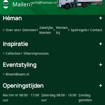
Mailen?
info@heman.nl
Héman
+
Zakelijke
Werken
Over ons
Diensten
Spelregels
Contact
klanten
bij
Inspiratie
+
Collecties
Sfeerimpressies
Eventstyling
+
BloemBloem.nl
Openingstijden
+
Ma t/m Vr 08:00 - 17:00
Zaterdag 08:00 - 16:00
Zondag
uur
uur
gesloten