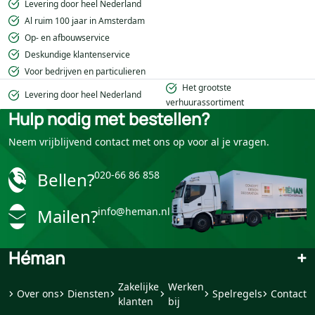
Levering door heel Nederland
Al ruim 100 jaar in Amsterdam
Op- en afbouwservice
Deskundige klantenservice
Voor bedrijven en particulieren
Het grootste
Levering door heel Nederland
verhuurassortiment
Hulp nodig met bestellen?
Neem vrijblijvend contact met ons op voor al je vragen.
Bellen?
020-66 86 858
Mailen?
info@heman.nl
Héman
+
Zakelijke
Werken
Over ons
Diensten
Spelregels
Contact
klanten
bij