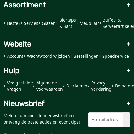
Assortiment
+
Biertaps
Buffet- &
Bestek
Servies
Glazen
Meubilair
& Bars
Serveerartikele
Website
+
Account
Wachtwoord wijzigen
Bestellingen
Spoedservice
Hulp
+
Veelgestelde
Algemene
Privacy
Disclaimer
Betaalme
vragen
voorwaarden
verklaring
Nieuwsbrief
+
Meld u aan voor de nieuwsbrief en
ontvang de beste acties en event tips!