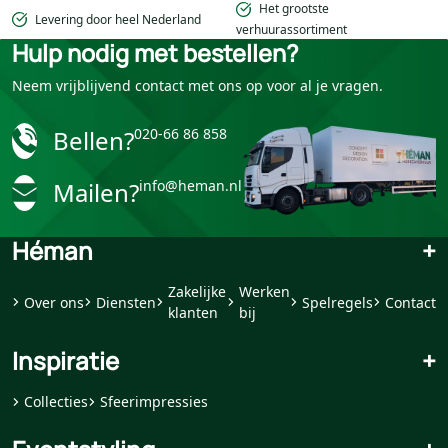
Het grootste
Levering door heel Nederland
verhuurassortiment
Hulp nodig met bestellen?
Neem vrijblijvend contact met ons op voor al je vragen.
Bellen?
020-66 86 858
Mailen?
info@heman.nl
Héman
+
Zakelijke
Werken
Over ons
Diensten
Spelregels
Contact
klanten
bij
Inspiratie
+
Collecties
Sfeerimpressies