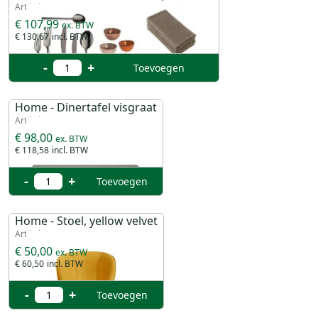
Artikel 99922
€ 107,99
€ 130,67
-
+
Toevoegen
Home - Dinertafel visgraat
Artikel 29926
€ 98,00
€ 118,58
-
+
Toevoegen
Home - Stoel, yellow velvet
Artikel 29910
€ 50,00
€ 60,50
-
+
Toevoegen