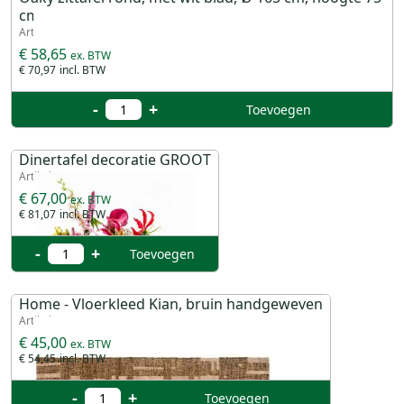
cm.
Artikel 28550
€ 58,65
€ 70,97
-
+
Toevoegen
Dinertafel decoratie GROOT
Artikel 54030
€ 67,00
€ 81,07
-
+
Toevoegen
Home - Vloerkleed Kian, bruin handgeweven
Artikel 740513
€ 45,00
€ 54,45
-
+
Toevoegen