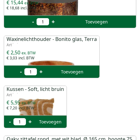
€ 15,44
€ 18,68
-
+
Toevoegen
Waxinelichthouder - Bonito glas, Terra
Artikel 30163
€ 2,50
€ 3,03
-
+
Toevoegen
Kussen - Soft, licht bruin
Artikel 21680
€ 5,95
€ 7,20
-
+
Toevoegen
Oaky zittafel rond, met wit blad, Ø 165 cm, hoogte 75