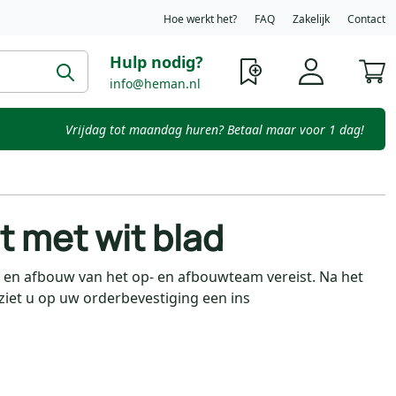
Hoe werkt het?
FAQ
Zakelijk
Contact
Hulp nodig?
W
info@heman.nl
Vrijdag tot maandag huren? Betaal maar voor 1 dag!
t met wit blad
op- en afbouw van het op- en afbouwteam vereist. Na het
 ziet u op uw orderbevestiging een ins