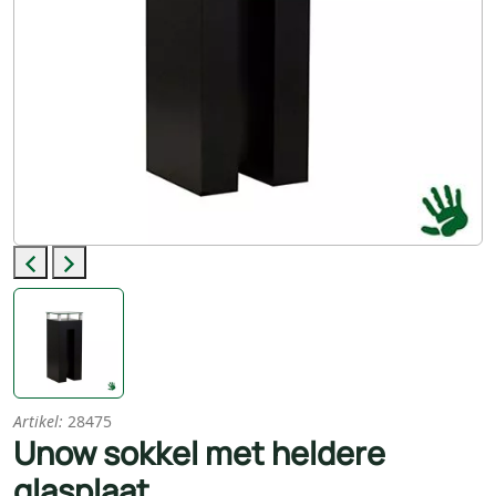
Previous
Next
Artikel:
28475
Unow sokkel met heldere
glasplaat