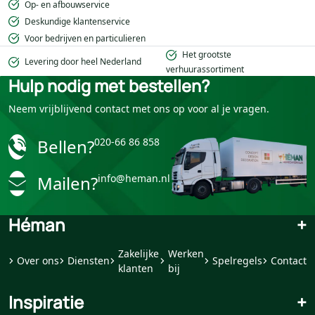
Op- en afbouwservice
Deskundige klantenservice
Voor bedrijven en particulieren
Het grootste
Levering door heel Nederland
verhuurassortiment
Hulp nodig met bestellen?
Neem vrijblijvend contact met ons op voor al je vragen.
Bellen?
020-66 86 858
Mailen?
info@heman.nl
Héman
+
Zakelijke
Werken
Over ons
Diensten
Spelregels
Contact
klanten
bij
Inspiratie
+