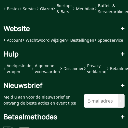
Biertaps
Buffet- &
Bestek
Servies
Glazen
Meubilair
& Bars
Serveerartikele
Website
+
Account
Wachtwoord wijzigen
Bestellingen
Spoedservice
Hulp
+
Veelgestelde
Algemene
Privacy
Disclaimer
Betaalme
vragen
voorwaarden
verklaring
Nieuwsbrief
+
Meld u aan voor de nieuwsbrief en
ontvang de beste acties en event tips!
Betaalmethodes
+