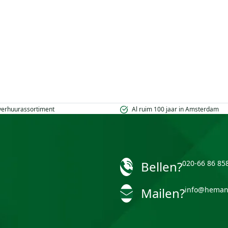
 verhuurassortiment
Al ruim 100 jaar in Amsterdam
Bellen?
020-66 86 85
Mailen?
info@heman