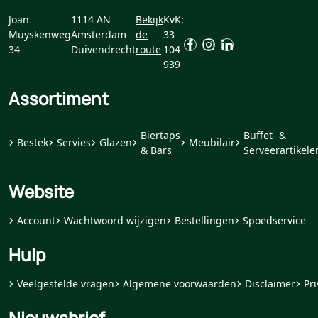
Joan
1114 AN
Bekijk
KvK:
Muyskenweg
Amsterdam-
de
33
34
Duivendrecht
route
104
939
Assortiment
Biertaps
Buffet- &
Bestek
Servies
Glazen
Meubilair
& Bars
Serveerartikele
Website
Account
Wachtwoord wijzigen
Bestellingen
Spoedservice
Hulp
Veelgestelde vragen
Algemene voorwaarden
Disclaimer
Pri
Nieuwsbrief