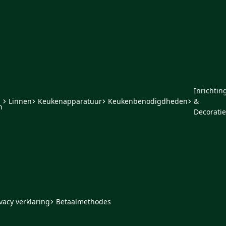
Inrichtin
Linnen
Keukenapparatuur
Keukenbenodigdheden
&
n
Decoratie
vacy verklaring
Betaalmethodes