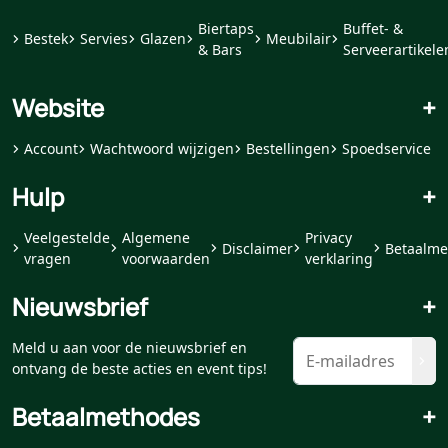
Biertaps
Buffet- &
Bestek
Servies
Glazen
Meubilair
& Bars
Serveerartikele
Website
+
Account
Wachtwoord wijzigen
Bestellingen
Spoedservice
Hulp
+
Veelgestelde
Algemene
Privacy
Disclaimer
Betaalme
vragen
voorwaarden
verklaring
Nieuwsbrief
+
Meld u aan voor de nieuwsbrief en
ontvang de beste acties en event tips!
Betaalmethodes
+