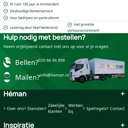
Al ruim 100 jaar in Amsterdam
Deskundige klantenservice
Voor bedrijven en particulieren
Het grootste
Levering door heel Nederland
verhuurassortiment
Hulp nodig met bestellen?
Neem vrijblijvend contact met ons op voor al je vragen.
Bellen?
020-66 86 858
Mailen?
info@heman.nl
Héman
+
Zakelijke
Werken
Over ons
Diensten
Spelregels
Contact
klanten
bij
Inspiratie
+