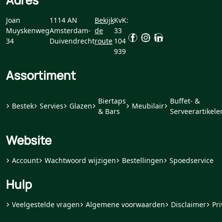
Joan
1114 AN
Bekijk
KvK:
Muyskenweg
Amsterdam-
de
33
34
Duivendrecht
route
104
939
Assortiment
Biertaps
Buffet- &
Bestek
Servies
Glazen
Meubilair
& Bars
Serveerartikele
Website
Account
Wachtwoord wijzigen
Bestellingen
Spoedservice
Hulp
Veelgestelde vragen
Algemene voorwaarden
Disclaimer
Pri