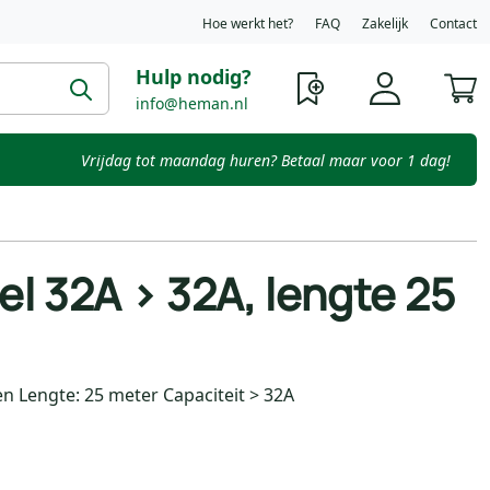
Hoe werkt het?
FAQ
Zakelijk
Contact
Hulp nodig?
W
info@heman.nl
Vrijdag tot maandag huren? Betaal maar voor 1 dag!
l 32A > 32A, lengte 25
n Lengte: 25 meter Capaciteit > 32A