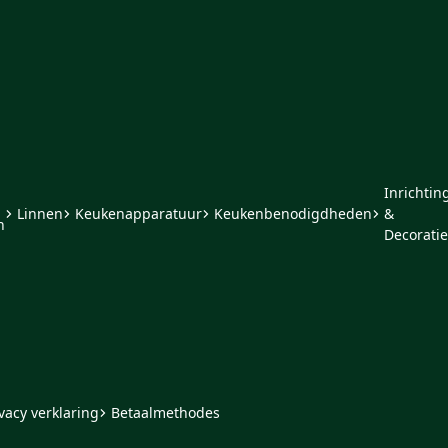
Inrichtin
Linnen
Keukenapparatuur
Keukenbenodigdheden
&
n
Decoratie
vacy verklaring
Betaalmethodes