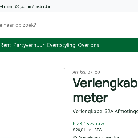
Al ruim 100 jaar in Amsterdam
 Rent
Partyverhuur
Eventstyling
Over ons
Artikel:
37150
Verlengkabe
meter
Verlengkabel 32A Afmetinge
€ 23,15
€ 28,01
Prijs informatie per dag