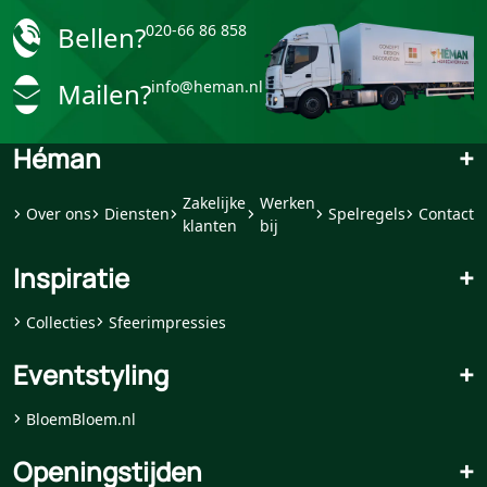
Bellen?
020-66 86 858
Mailen?
info@heman.nl
Héman
+
Zakelijke
Werken
Over ons
Diensten
Spelregels
Contact
klanten
bij
Inspiratie
+
Collecties
Sfeerimpressies
Eventstyling
+
BloemBloem.nl
Openingstijden
+