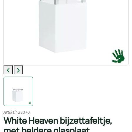
Previous
Next
Artikel:
28070
White Heaven bijzettafeltje,
met heldere glasplaat