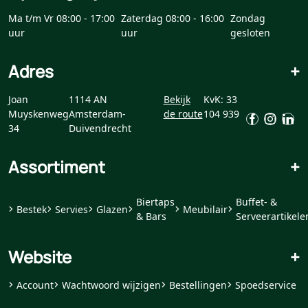
Ma t/m Vr 08:00 - 17:00
Zaterdag 08:00 - 16:00
Zondag
uur
uur
gesloten
Adres
+
Joan
1114 AN
Bekijk
KvK: 33
Muyskenweg
Amsterdam-
de route
104 939
34
Duivendrecht
Assortiment
+
Biertaps
Buffet- &
Bestek
Servies
Glazen
Meubilair
& Bars
Serveerartikele
Website
+
Account
Wachtwoord wijzigen
Bestellingen
Spoedservice