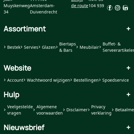
Muyskenweg
Amsterdam-
de route
104 939
34
Duivendrecht
Assortiment
+
Biertaps
Buffet- &
Bestek
Servies
Glazen
Meubilair
& Bars
Serveerartikele
Website
+
Account
Wachtwoord wijzigen
Bestellingen
Spoedservice
Hulp
+
Veelgestelde
Algemene
Privacy
Disclaimer
Betaalme
vragen
voorwaarden
verklaring
Nieuwsbrief
+