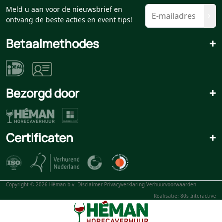
Meld u aan voor de nieuwsbrief en
ontvang de beste acties en event tips!
Betaalmethodes
+
Bezorgd door
+
Certificaten
+
Copyright © 2026 Héman b.v.
Disclaimer
Privacyverklaring
Verhuurvoorwaarden
Realisatie: 80s Interactive