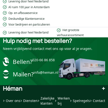
Levering door heel Nederland
Al ruim 100 jaar in Amsterdam
Op- en afbouwservice
Deskundige klantenservice
Voor bedrijven en particulieren
Het grootste
Levering door heel Nederland
verhuurassortiment
Hulp nodig met bestellen?
Neem vrijblijvend contact met ons op voor al je vragen.
Bellen?
020-66 86 858
Mailen?
info@heman.nl
Héman
+
Zakelijke
Werken
Over ons
Diensten
Spelregels
Contact
klanten
bij