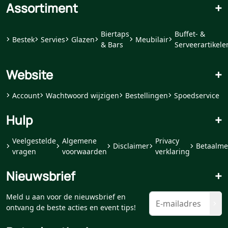
Assortiment
+
Biertaps
Buffet- &
Bestek
Servies
Glazen
Meubilair
& Bars
Serveerartikele
Website
+
Account
Wachtwoord wijzigen
Bestellingen
Spoedservice
Hulp
+
Veelgestelde
Algemene
Privacy
Disclaimer
Betaalme
vragen
voorwaarden
verklaring
Nieuwsbrief
+
Meld u aan voor de nieuwsbrief en
ontvang de beste acties en event tips!