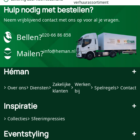
verhuurassortiment
Hulp nodig met bestellen?
Neem vrijblijvend contact met ons op voor al je vragen.
Bellen?
020-66 86 858
Mailen?
info@heman.nl
Héman
+
Zakelijke
Werken
Over ons
Diensten
Spelregels
Contact
klanten
bij
Inspiratie
+
Collecties
Sfeerimpressies
Eventstyling
+