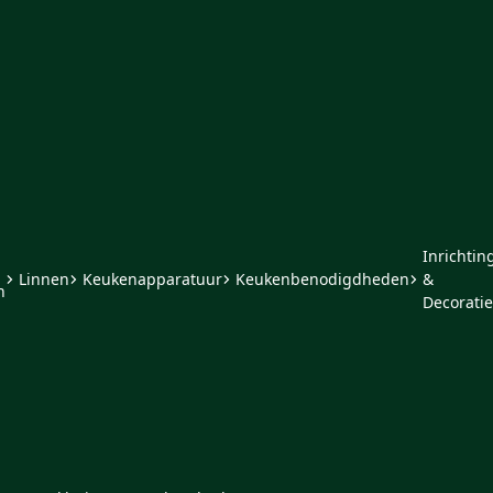
Inrichtin
Linnen
Keukenapparatuur
Keukenbenodigdheden
&
n
Decoratie