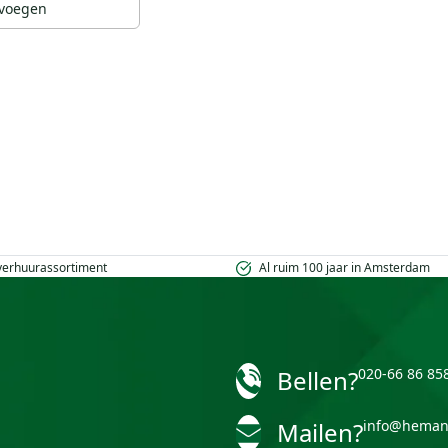
voegen
 verhuurassortiment
Al ruim 100 jaar in Amsterdam
Bellen?
020-66 86 85
Mailen?
info@heman