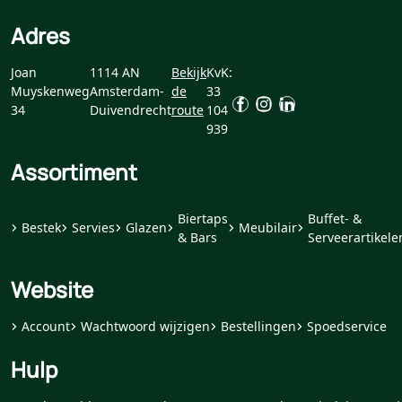
Adres
Joan
1114 AN
Bekijk
KvK:
Muyskenweg
Amsterdam-
de
33
34
Duivendrecht
route
104
939
Assortiment
Biertaps
Buffet- &
Bestek
Servies
Glazen
Meubilair
& Bars
Serveerartikele
Website
Account
Wachtwoord wijzigen
Bestellingen
Spoedservice
Hulp