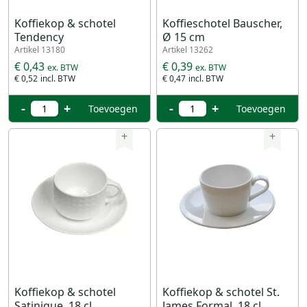
Koffiekop & schotel
Koffieschotel Bauscher,
Tendency
Ø 15 cm
Artikel 13180
Artikel 13262
€ 0,43
€ 0,39
€ 0,52
€ 0,47
-
+
-
+
Toevoegen
Toevoegen
+
+
Koffiekop & schotel
Koffiekop & schotel St.
Satinique, 18 cl
James Formal, 18 cl