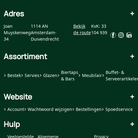
Adres
+
Joan
1114 AN
Bekijk
KvK: 33
Muyskenweg
Amsterdam-
de route
104 939
34
Duivendrecht
Assortiment
+
Biertaps
Buffet- &
Bestek
Servies
Glazen
Meubilair
& Bars
Serveerartikele
Website
+
Account
Wachtwoord wijzigen
Bestellingen
Spoedservice
Hulp
+
Veelgestelde
Algemene
Privacy