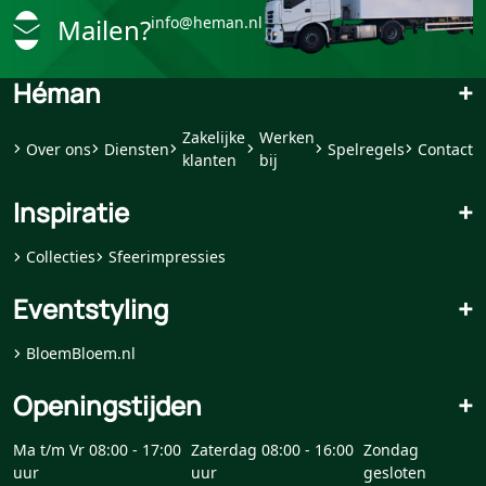
Mailen?
info@heman.nl
Héman
+
Zakelijke
Werken
Over ons
Diensten
Spelregels
Contact
klanten
bij
Inspiratie
+
Collecties
Sfeerimpressies
Eventstyling
+
BloemBloem.nl
Openingstijden
+
Ma t/m Vr 08:00 - 17:00
Zaterdag 08:00 - 16:00
Zondag
uur
uur
gesloten