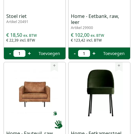
Stoel riet
Home - Eetbank, raw,
leer
Artikel 20491
Artikel 29900
€ 18,50
€ 102,00
€ 22,39
€ 123,42
-
+
-
+
Toevoegen
Toevoegen
+
+
Home - Fauteuil, raw,
Home - Eetkamerstoel,