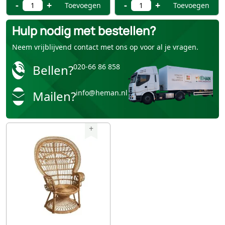
-
+
-
+
Toevoegen
Toevoegen
Hulp nodig met bestellen?
Neem vrijblijvend contact met ons op voor al je vragen.
Bellen?
020-66 86 858
Mailen?
info@heman.nl
+