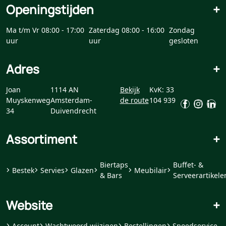
Openingstijden
+
Ma t/m Vr 08:00 - 17:00
Zaterdag 08:00 - 16:00
Zondag
uur
uur
gesloten
Adres
+
Joan
1114 AN
Bekijk
KvK: 33
Muyskenweg
Amsterdam-
de route
104 939
34
Duivendrecht
Assortiment
+
Biertaps
Buffet- &
Bestek
Servies
Glazen
Meubilair
& Bars
Serveerartikele
Website
+
Account
Wachtwoord wijzigen
Bestellingen
Spoedservice