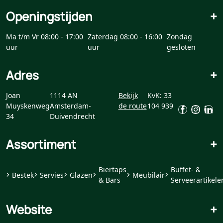
Openingstijden
+
Ma t/m Vr 08:00 - 17:00
Zaterdag 08:00 - 16:00
Zondag
uur
uur
gesloten
Adres
+
Joan
1114 AN
Bekijk
KvK: 33
Muyskenweg
Amsterdam-
de route
104 939
34
Duivendrecht
Assortiment
+
Biertaps
Buffet- &
Bestek
Servies
Glazen
Meubilair
& Bars
Serveerartikele
Website
+