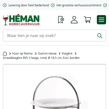
Levering door heel Nederland
Het grootste verhuurassortiment
Winkelwa
Huur op thema
Oud en nieuw
Etagère
Draadetagère RVS 3-laags, rond, Ø 18,5 cm. Excl. borden