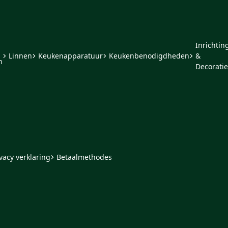
Inrichtin
Linnen
Keukenapparatuur
Keukenbenodigdheden
&
n
Decoratie
vacy verklaring
Betaalmethodes