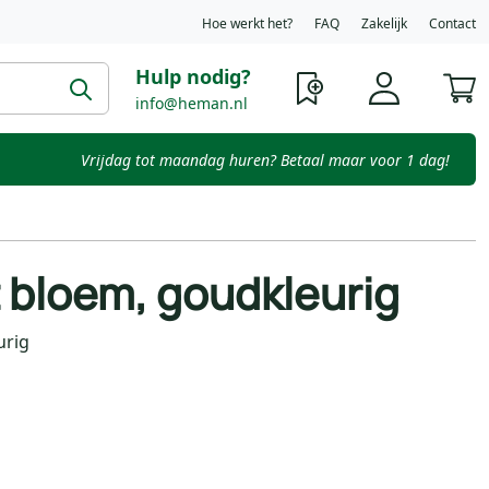
Hoe werkt het?
FAQ
Zakelijk
Contact
Hulp nodig?
W
info@heman.nl
Vrijdag tot maandag huren? Betaal maar voor 1 dag!
 bloem, goudkleurig
urig