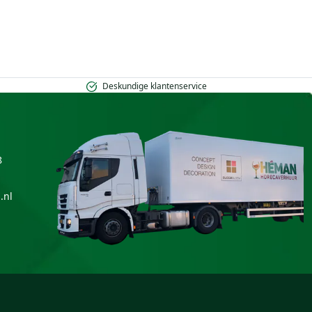
Deskundige klantenservice
8
.nl