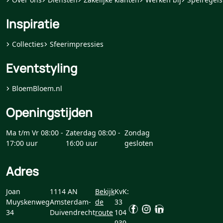
Inspiratie
Collecties
Sfeerimpressies
Eventstyling
BloemBloem.nl
Openingstijden
Ma t/m Vr 08:00 -
Zaterdag 08:00 -
Zondag
17:00 uur
16:00 uur
gesloten
Adres
Joan
1114 AN
Bekijk
KvK:
Muyskenweg
Amsterdam-
de
33
34
Duivendrecht
route
104
939