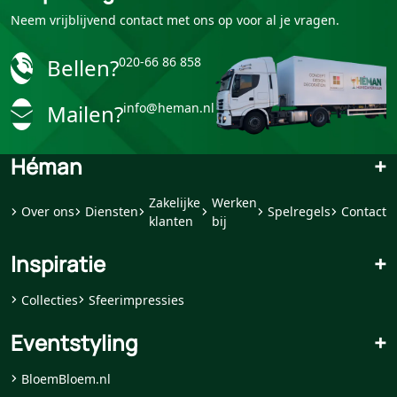
Neem vrijblijvend contact met ons op voor al je vragen.
Bellen?
020-66 86 858
Mailen?
info@heman.nl
Héman
+
Zakelijke
Werken
Over ons
Diensten
Spelregels
Contact
klanten
bij
Inspiratie
+
Collecties
Sfeerimpressies
Eventstyling
+
BloemBloem.nl