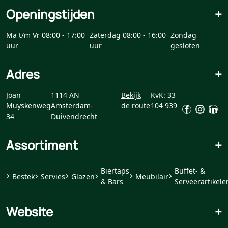
Openingstijden
+
Ma t/m Vr 08:00 - 17:00
Zaterdag 08:00 - 16:00
Zondag
uur
uur
gesloten
Adres
+
Joan
1114 AN
Bekijk
KvK: 33
Muyskenweg
Amsterdam-
de route
104 939
34
Duivendrecht
Assortiment
+
Biertaps
Buffet- &
Bestek
Servies
Glazen
Meubilair
& Bars
Serveerartikele
Website
+