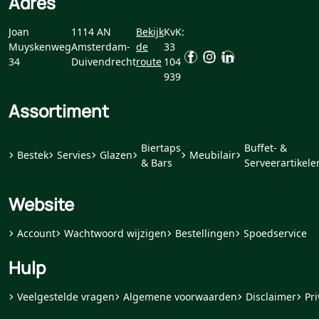
Adres
Joan
1114 AN
Bekijk
KvK:
Muyskenweg
Amsterdam-
de
33
34
Duivendrecht
route
104
939
Assortiment
Biertaps
Buffet- &
Bestek
Servies
Glazen
Meubilair
& Bars
Serveerartikele
Website
Account
Wachtwoord wijzigen
Bestellingen
Spoedservice
Hulp
Veelgestelde vragen
Algemene voorwaarden
Disclaimer
Pri