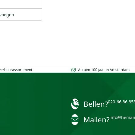
voegen
 verhuurassortiment
Al ruim 100 jaar in Amsterdam
Bellen?
020-66 86 85
Mailen?
info@heman