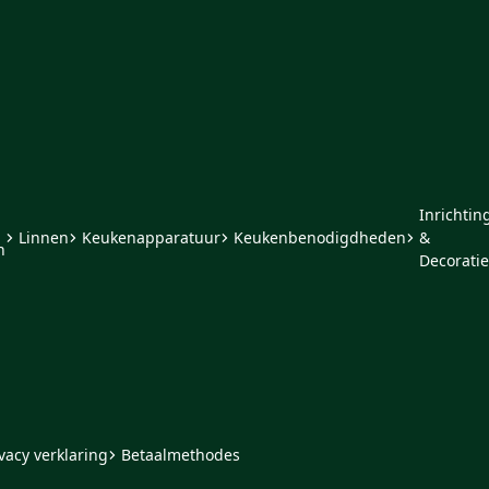
Inrichtin
Linnen
Keukenapparatuur
Keukenbenodigdheden
&
n
Decoratie
vacy verklaring
Betaalmethodes