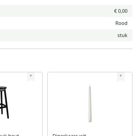
€ 0,00
Rood
stuk
+
+
ruk hout
Dinerkaars wit