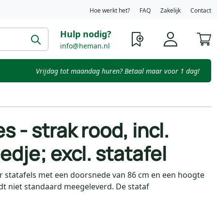
Hoe werkt het?
FAQ
Zakelijk
Contact
Hulp nodig?
W
info@heman.nl
Vrijdag tot maandag huren? Betaal maar voor 1 dag!
 - strak rood, incl.
edje; excl. statafel
or statafels met een doorsnede van 86 cm en een hoogte
dt niet standaard meegeleverd. De stataf