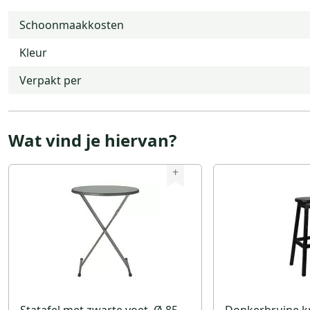
Schoonmaakkosten
Kleur
Verpakt per
Wat vind je hiervan?
+
Statafel met zwarte voet, Ø 85
Donkerbruine k