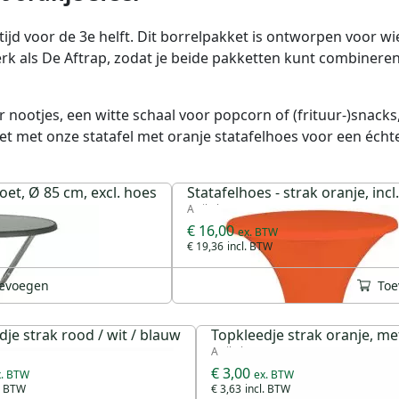
t tijd voor de 3e helft. Dit borrelpakket is ontworpen voor w
erk als De Aftrap, zodat je beide pakketten kunt combineren
nootjes, een witte schaal voor popcorn of (frituur-)snack
et met onze statafel met oranje statafelhoes voor een échte
oet, Ø 85 cm, excl. hoes
Statafelhoes - strak oranje, incl
Artikel 18612
€ 16,00
€ 19,36
evoegen
Toe
dje strak rood / wit / blauw
Topkleedje strak oranje, me
668
Artikel 18667
€ 3,00
€ 3,63