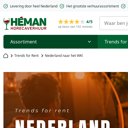
Levering door heel Nederland
Het grootste verhuurassortiment
4/5
op basis van 142 reviews
Assortiment
Trends for
Trends for Rent
Nederland naar het WK!