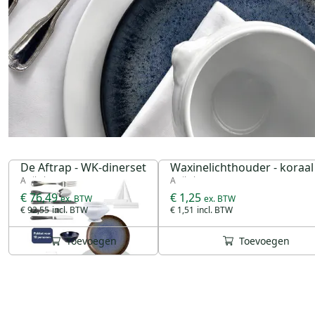
De Aftrap - WK-dinerset
Waxinelichthouder - koraal
Artikel 99927
Artikel 30160
€ 76,49
€ 1,25
€ 92,55
€ 1,51
Toevoegen
Toevoegen