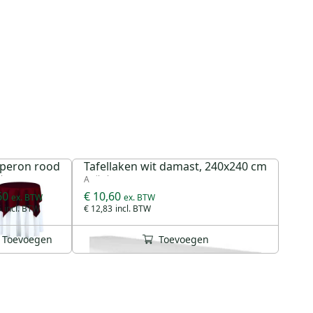
peron rood
Tafellaken wit damast, 240x240 cm
el 18232
Artikel 17624
60
€ 10,60
6
€ 12,83
Toevoegen
Toevoegen