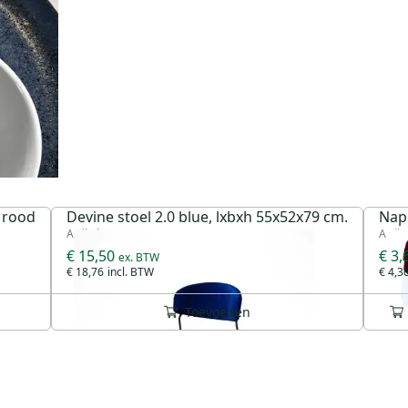
 rood
Devine stoel 2.0 blue, lxbxh 55x52x79 cm.
Nap
Artikel 20617
Artik
€ 15,50
€ 3,
€ 18,76
€ 4,3
Toevoegen