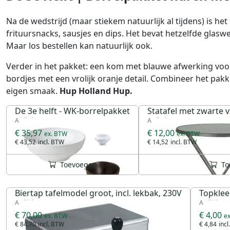
Na de wedstrijd (maar stiekem natuurlijk al tijdens) is he
frituursnacks, sausjes en dips. Het bevat hetzelfde glasw
Maar los bestellen kan natuurlijk ook.
Verder in het pakket: een kom met blauwe afwerking voor 
bordjes met een vrolijk oranje detail. Combineer het pakk
eigen smaak.
Hup Holland Hup.
De 3e helft - WK-borrelpakket
Statafel met zwarte v
Artikel 99928
Artikel 21405
€ 35,97
€ 12,00
€ 43,52
€ 14,52
Toevoegen
To
Biertap tafelmodel groot, incl. lekbak, 230V
Topklee
Artikel 47000
Artikel 18
€ 70,00
€ 4,00
€ 84,70
€ 4,84