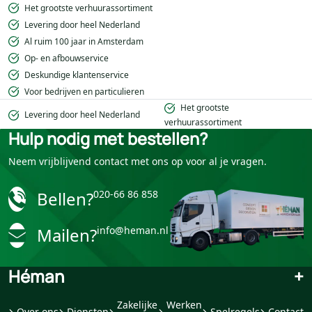
Het grootste verhuurassortiment
Levering door heel Nederland
Al ruim 100 jaar in Amsterdam
Op- en afbouwservice
Deskundige klantenservice
Voor bedrijven en particulieren
Het grootste
Levering door heel Nederland
verhuurassortiment
Hulp nodig met bestellen?
Neem vrijblijvend contact met ons op voor al je vragen.
Bellen?
020-66 86 858
Mailen?
info@heman.nl
Héman
+
Zakelijke
Werken
Over ons
Diensten
Spelregels
Contact