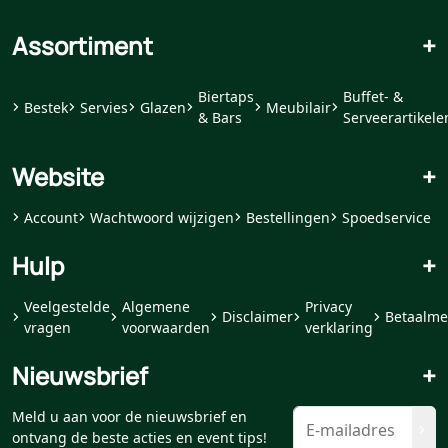
Assortiment
+
Biertaps
Buffet- &
Bestek
Servies
Glazen
Meubilair
& Bars
Serveerartikele
Website
+
Account
Wachtwoord wijzigen
Bestellingen
Spoedservice
Hulp
+
Veelgestelde
Algemene
Privacy
Disclaimer
Betaalme
vragen
voorwaarden
verklaring
Nieuwsbrief
+
Meld u aan voor de nieuwsbrief en
ontvang de beste acties en event tips!