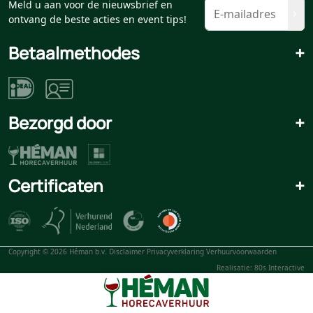
Meld u aan voor de nieuwsbrief en
ontvang de beste acties en event tips!
Betaalmethodes
+
Bezorgd door
+
Certificaten
+
Copyright © 2026 Héman b.v.
Disclaimer
Privacyverklaring
Verhuurvoorwaarden
Realisatie: 80s Interactive