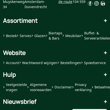
Muyskenweg
Amsterdam-
de route
104 939
34
Duivendrecht
Assortiment
+
Biertaps
Buffet- &
Bestek
Servies
Glazen
Meubilair
& Bars
Serveerartikele
Website
+
Account
Wachtwoord wijzigen
Bestellingen
Spoedservice
Hulp
+
Veelgestelde
Algemene
Privacy
Disclaimer
Betaalme
vragen
voorwaarden
verklaring
Nieuwsbrief
+