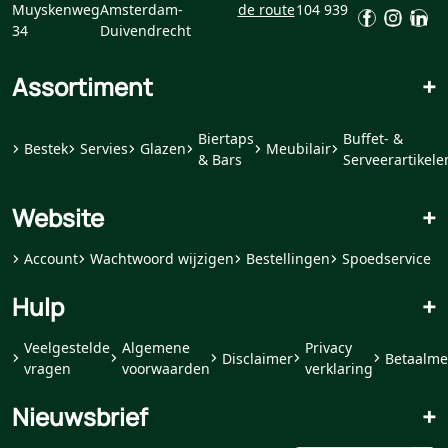
Muyskenweg
Amsterdam-
de route
104 939
34
Duivendrecht
Assortiment
+
Biertaps
Buffet- &
Bestek
Servies
Glazen
Meubilair
& Bars
Serveerartikele
Website
+
Account
Wachtwoord wijzigen
Bestellingen
Spoedservice
Hulp
+
Veelgestelde
Algemene
Privacy
Disclaimer
Betaalme
vragen
voorwaarden
verklaring
Nieuwsbrief
+