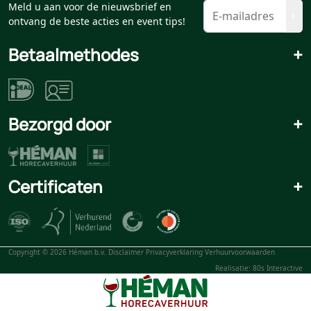
Meld u aan voor de nieuwsbrief en
ontvang de beste acties en event tips!
Betaalmethodes
+
Bezorgd door
+
Certificaten
+
Copyright © 2026 Héman b.v.
Disclaimer
Privacyverklaring
Verhuurvoorwaarden
Realisatie: 80s Interactive